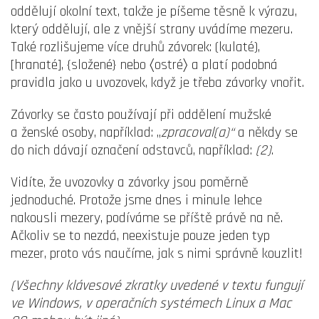
oddělují okolní text, takže je píšeme těsně k výrazu,
který oddělují, ale z vnější strany uvádíme mezeru.
Také rozlišujeme více druhů závorek: (kulaté),
[hranaté], {složené} nebo 〈ostré〉 a platí podobná
pravidla jako u uvozovek, když je třeba závorky vnořit.
Závorky se často používají při oddělení mužské
a ženské osoby, například: „
zpracoval(a)“
a někdy se
do nich dávají označení odstavců, například:
(2)
.
Vidíte, že uvozovky a závorky jsou poměrně
jednoduché. Protože jsme dnes i minule lehce
nakousli mezery, podíváme se příště právě na ně.
Ačkoliv se to nezdá, neexistuje pouze jeden typ
mezer, proto vás naučíme, jak s nimi správně kouzlit!
(Všechny klávesové zkratky uvedené v textu fungují
ve Windows, v operačních systémech Linux a Mac