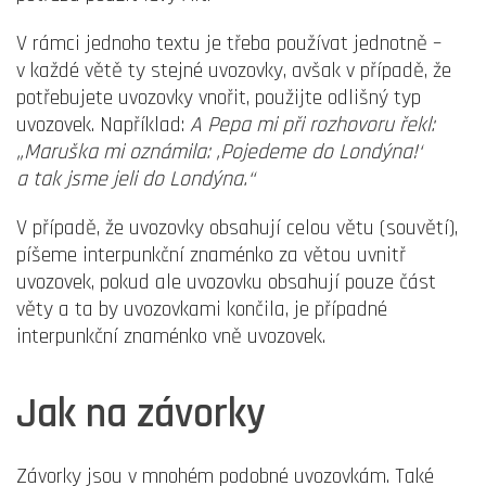
V rámci jednoho textu je třeba používat jednotně –
v každé větě ty stejné uvozovky, avšak v případě, že
potřebujete uvozovky vnořit, použijte odlišný typ
uvozovek. Například:
A Pepa mi při rozhovoru řekl:
„Maruška mi oznámila: ‚Pojedeme do Londýna!‘
a tak jsme jeli do Londýna.“
V případě, že uvozovky obsahují celou větu (souvětí),
píšeme interpunkční znaménko za větou uvnitř
uvozovek, pokud ale uvozovku obsahují pouze část
věty a ta by uvozovkami končila, je případné
interpunkční znaménko vně uvozovek.
Jak na závorky
Závorky jsou v mnohém podobné uvozovkám. Také