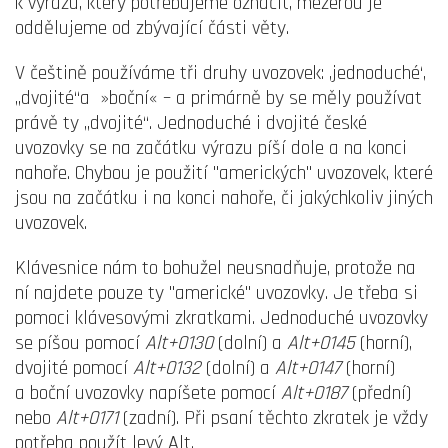
k výrazu, který potřebujeme označit, mezerou je
oddělujeme od zbývající části věty.
V češtině používáme tři druhy uvozovek: ‚jednoduché‘,
„dvojité“a »boční« – a primárně by se měly používat
právě ty „dvojité“. Jednoduché i dvojité české
uvozovky se na začátku výrazu píší dole a na konci
nahoře. Chybou je použití "amerických" uvozovek, které
jsou na začátku i na konci nahoře, či jakýchkoliv jiných
uvozovek.
Klávesnice nám to bohužel neusnadňuje, protože na
ní najdete pouze ty "americké" uvozovky. Je třeba si
pomoci klávesovými zkratkami. Jednoduché uvozovky
se píšou pomocí
Alt+0130
(dolní) a
Alt+0145
(horní),
dvojité pomocí
Alt+0132
(dolní) a
Alt+0147
(horní)
a boční uvozovky napíšete pomocí
Alt+0187
(přední)
nebo
Alt+0171
(zadní). Při psaní těchto zkratek je vždy
potřeba použít levý Alt.