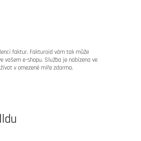
denci faktur. Fakturoid vám tak může
ve vašem e-shopu. Služba je nabízena ve
yužívat v omezené míře zdarma.
ldu