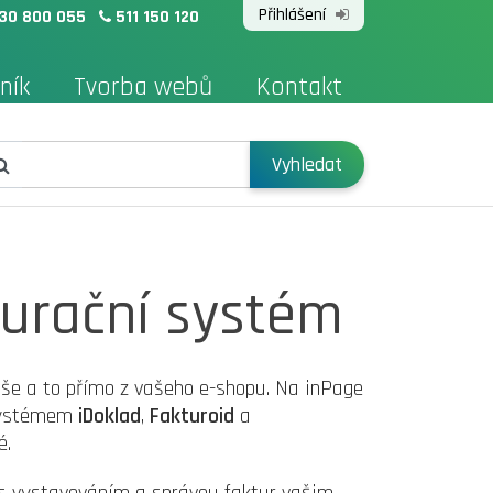
Přihlášení
30 800 055
511 150 120
ník
Tvorba webů
Kontakt
Vyhledat
turační systém
še a to přímo z vašeho e-shopu. Na inPage
 systémem
iDoklad
,
Fakturoid
a
é.