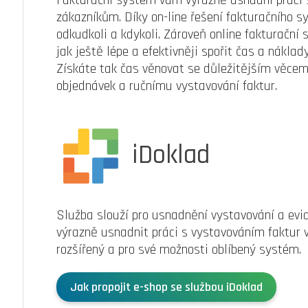
Fakturační systém vám výrazně usnadní práci 
zákazníkům. Díky on-line řešení fakturačního
odkudkoli a kdykoli. Zároveň online fakturační
jak ještě lépe a efektivněji spořit čas a nákla
Získáte tak čas věnovat se důležitějším věcem
objednávek a ručnímu vystavování faktur.
iDoklad
Služba slouží pro usnadnění vystavování a evi
výrazně usnadnit práci s vystavováním faktur 
rozšířený a pro své možnosti oblíbený systém.
Jak propojit e-shop se službou iDoklad