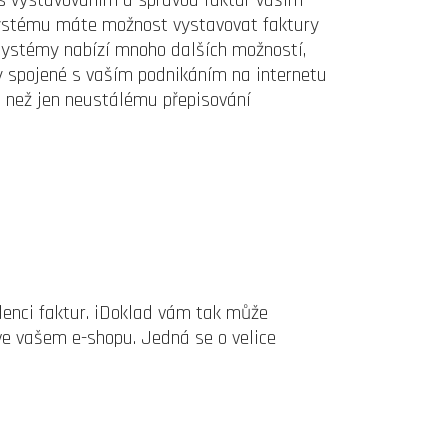
s vystavováním a správou faktur vašim
 systému máte možnost vystavovat faktury
 systémy nabízí mnoho dalších možností,
dy spojené s vaším podnikáním na internetu
 než jen neustálému přepisování
denci faktur. iDoklad vám tak může
ve vašem e-shopu. Jedná se o velice