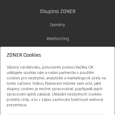
Skupina ZONER
Domény
Webhosting
SSL certifikáty
ZONER Cookies
Zoner Cloud
Vážený návštěvníku, potvrzením pomocí tlačítka OK
udělujete souhlas nám a našim partnerům s použitím
cookies pro nezbytné, analytické a marketingové účely na
inPage na internetu
tomto zařízení. Volbou Nastavení můžete sami určit, jaké
skupiny cookies je možné zpracovávat, popřípadě jejich
zpracování úplně zakázat. Ukládání nezbytných cookies
probíhá vždy, a to v zájmu zachování funkčnosti webové
prezentace.