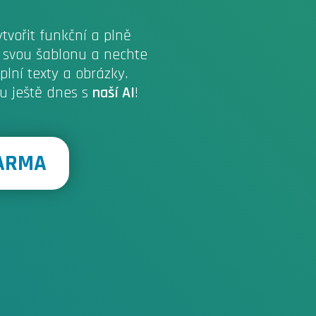
vořit funkční a plně
i svou šablonu a nechte
plní texty a obrázky.
tu ještě dnes s
naší AI
!
DARMA