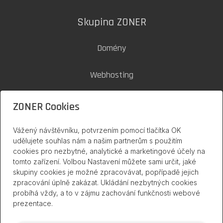
Skupina ZONER
Domény
Webhosting
SSL certifikáty
ZONER Cookies
Zoner Cloud
Vážený návštěvníku, potvrzením pomocí tlačítka OK
udělujete souhlas nám a našim partnerům s použitím
cookies pro nezbytné, analytické a marketingové účely na
inPage na internetu
tomto zařízení. Volbou Nastavení můžete sami určit, jaké
skupiny cookies je možné zpracovávat, popřípadě jejich
zpracování úplně zakázat. Ukládání nezbytných cookies
probíhá vždy, a to v zájmu zachování funkčnosti webové
prezentace.