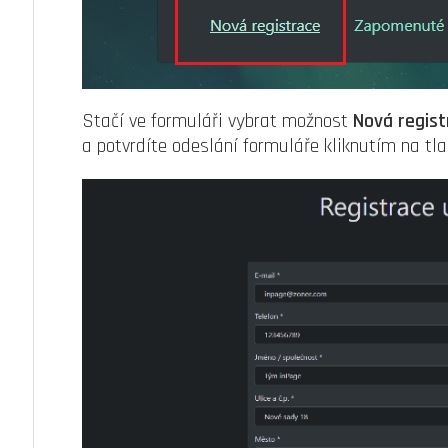
Stačí ve formuláři vybrat možnost
Nová regist
a potvrdíte odeslání formuláře kliknutím na tl