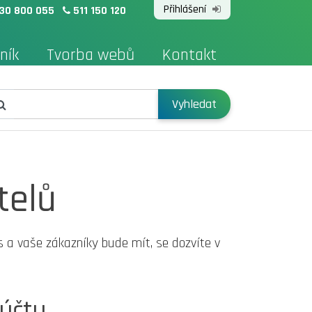
Přihlášení
30 800 055
511 150 120
ník
Tvorba webů
Kontakt
Vyhledat
telů
s a vaše zákazníky bude mít, se dozvíte v
 účtu