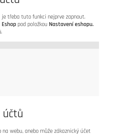
je třeba tuto funkci nejprve zapnout.
i
Eshop
pod položkou
Nastavení eshopu.
.
 účtů
mo na webu, anebo může zákaznický účet