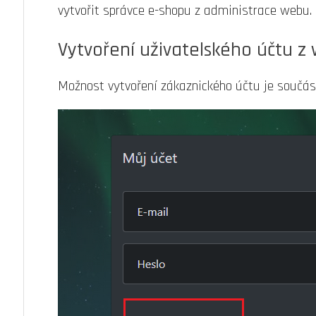
vytvořit správce e-shopu z administrace webu.
Vytvoření uživatelského účtu z
Možnost vytvoření zákaznického účtu je součást