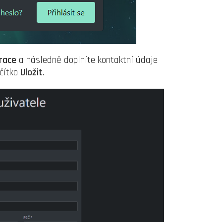
race
a následně doplníte kontaktní údaje
ačítko
Uložit
.