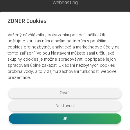
Webhosting
SSL certifikáty
ZONER Cookies
Zoner Cloud
Vážený návštěvníku, potvrzením pomocí tlačítka OK
udělujete souhlas nám a našim partnerům s použitím
cookies pro nezbytné, analytické a marketingové účely na
inPage na internetu
tomto zařízení. Volbou Nastavení můžete sami určit, jaké
skupiny cookies je možné zpracovávat, popřípadě jejich
zpracování úplně zakázat. Ukládání nezbytných cookies
probíhá vždy, a to v zájmu zachování funkčnosti webové
prezentace.
Zavřít
Nastavení
(2007 – 2026) Službu inPage poskytuje společnost ZONER a.s. |
www.zoner.eu
OK
Smluvní podmínky
|
Ochrana soukromí
|
Nastavení cookies