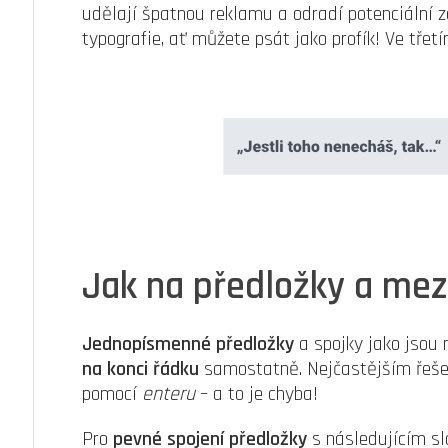
udělají špatnou reklamu a odradí potenciální z
typografie, ať můžete psát jako profík! Ve třet
Jak na předložky a mez
Jednopísmenné předložky
a spojky jako jsou nap
na konci řádku
samostatně. Nejčastějším řešen
pomocí
enteru
– a to je chyba!
Pro
pevné spojení předložky
s následujícím sl