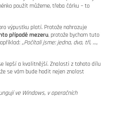
ménko použít můžeme, třeba čárku – to
 pro výpustku platí. Protože nahrazuje
omto případě mezeru
, protože bychom tuto
Například:
„Počítali jsme: jedna, dva, tři, …,
lepší a kvalitnější. Znalosti z tohoto dílu
kže se vám bude hodit nejen znalost
ungují ve Windows, v operačních