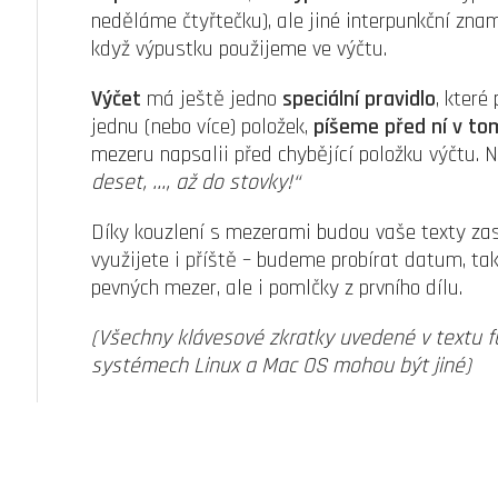
neděláme čtyřtečku), ale jiné interpunkční zna
když výpustku použijeme ve výčtu.
Výčet
má ještě jedno
speciální pravidlo
, které
jednu (nebo více) položek,
píšeme před ní v t
mezeru napsalii před chybějící položku výčtu. 
deset, …, až do stovky!“
Díky kouzlení s mezerami budou vaše texty zase 
využijete i příště – budeme probírat datum, ta
pevných mezer, ale i pomlčky z prvního dílu.
(Všechny klávesové zkratky uvedené v textu f
systémech Linux a Mac OS mohou být jiné)