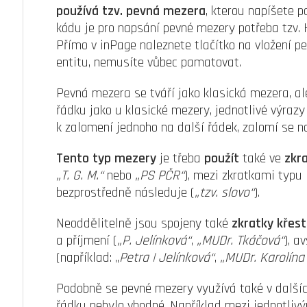
používá tzv. pevná mezera
, kterou napíšete 
kódu je pro napsání pevné mezery potřeba tzv. 
Přímo v inPage naleznete tlačítko na vložení pe
entitu, nemusíte vůbec pamatovat.
Pevná mezera se tváří jako klasická mezera, a
řádku jako u klasické mezery, jednotlivé výraz
k zalomení jednoho na další řádek, zalomí se n
Tento typ mezery
je třeba
použít
také ve
zkr
„T. G. M.“
nebo
„PS PČR“
), mezi zkratkami typu
bezprostředně následuje (
„tzv. slovo“
).
Neoddělitelně jsou spojeny také
zkratky křest
a příjmení (
„P. Jelínková“
,
„MUDr. Tkáčová“
), a
(například: „
Petra
| Jel
ínková“
,
„MUDr. Karolín
Podobně se pevné mezery využívá také v dalšíc
řádku nebylo vhodné. Například mezi jednotliv