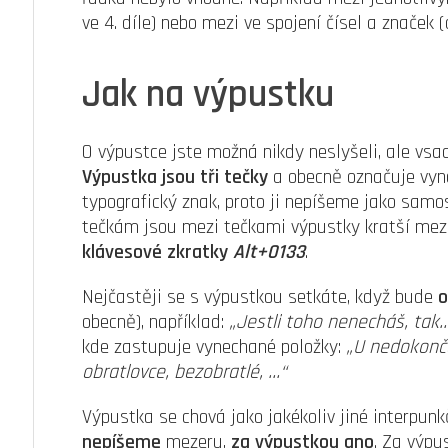
ve 4. díle) nebo mezi ve spojení čísel a značek (
Jak na výpustku
O výpustce jste možná nikdy neslyšeli, ale vsad
Výpustka jsou tři tečky
a obecně označuje vyn
typografický znak, proto ji nepíšeme jako samo
tečkám jsou mezi tečkami výpustky kratší mez
klávesové zkratky
Alt+0133
.
Nejčastěji se s výpustkou setkáte, když bude
o
obecně), například:
„Jestli toho nenecháš, tak
kde zastupuje vynechané položky:
„
U nedokonče
obratlovce, bezobratlé, …“
Výpustka se chová jako jakékoliv jiné interpun
nepíšeme
mezeru,
za výpustkou ano
. Za výpu