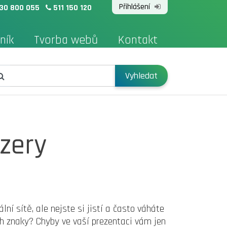
Přihlášení
30 800 055
511 150 120
ník
Tvorba webů
Kontakt
Vyhledat
zery
ální sítě, ale nejste si jistí a často váháte
ch znaky? Chyby ve vaší prezentaci vám jen