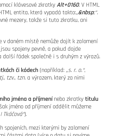
pomocí klávesové zkratky
Alt+0160
. V HTML
HTML entita, která vypadá takto:
„
&nbsp
;“.
vné mezery, takže si tuto zkratku, ani
le v daném místě nemůže dojít k zalomení
y jsou spojeny pevně, a pokud dojde
a další řádek společně i s druhým z výrazů.
atkách či kódech
(například:
„s. r. o.“
,
tj.
,
tzv.
,
tzn.
a výrazem, který za nimi
ního jména a příjmení
nebo zkratky
titulu
však jméno od příjmení oddělit můžeme
a
|
Tkáčová“
).
h spojeních, mezi kterými by zalomení
ými částmi data (více o datu si povíme