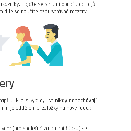
ákazníky. Pojďte se s námi ponořit do tajů
ím díle se naučíte psát správné mezery.
ery
ř. u, k, o, s, v, z, a, i se
nikdy nenechávají
ím je oddělení předložky na nový řádek
ovem (pro společné zalomení řádku) se