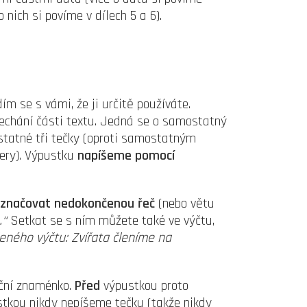
o nich si povíme v dílech 5 a 6).
ím se s vámi, že ji určitě používáte.
echání části textu. Jedná se o samostatný
statné tři tečky (oproti samostatným
ery). Výpustku
napíšeme pomocí
značovat nedokončenou řeč
(nebo větu
…“
Setkat se s ním můžete také ve výčtu,
ného výčtu: Zvířata členíme na
kční znaménko.
Před
výpustkou proto
stkou nikdy nepíšeme tečku (takže nikdy