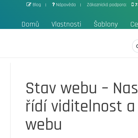
Blog
Nápověda
Zákaznická podpora:
7
Domů
Vlastnosti
Šablony
Ce
Stav webu – Nas
řídí viditelnost 
webu