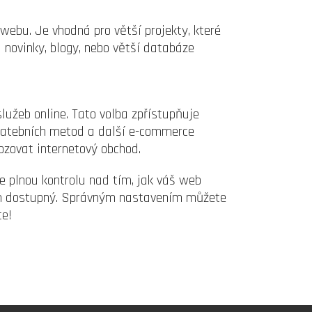
webu. Je vhodná pro větší projekty, které
d novinky, blogy, nebo větší databáze
užeb online. Tato volba zpřístupňuje
platebních metod a další e-commerce
ozovat internetový obchod.
 plnou kontrolu nad tím, jak váš web
ům dostupný. Správným nastavením můžete
ce!