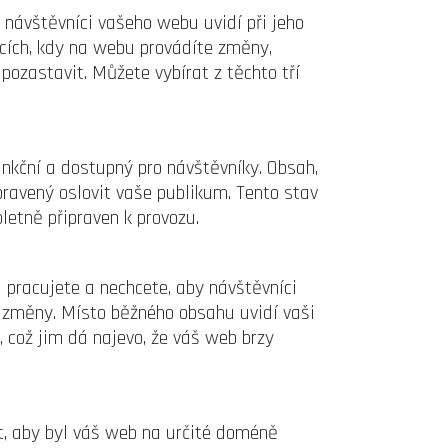
o návštěvníci vašeho webu uvidí při jeho
acích, kdy na webu provádíte změny,
ozastavit. Můžete vybírat z těchto tří
nkční a dostupný pro návštěvníky. Obsah,
ipravený oslovit vaše publikum. Tento stav
pletně připraven k provozu.
pracujete a nechcete, aby návštěvníci
í změny. Místo běžného obsahu uvidí vaši
, což jim dá najevo, že váš web brzy
it, aby byl váš web na určité doméně