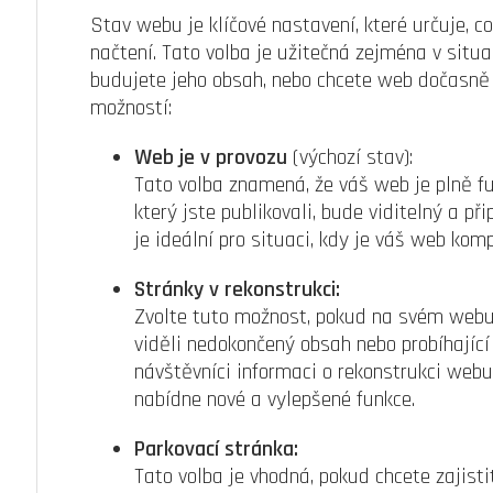
Stav webu je klíčové nastavení, které určuje, c
načtení. Tato volba je užitečná zejména v situ
budujete jeho obsah, nebo chcete web dočasně p
možností:
Web je v provozu
(výchozí stav):
Tato volba znamená, že váš web je plně fu
který jste publikovali, bude viditelný a př
je ideální pro situaci, kdy je váš web kom
Stránky v rekonstrukci:
Zvolte tuto možnost, pokud na svém webu 
viděli nedokončený obsah nebo probíhajíc
návštěvníci informaci o rekonstrukci webu
nabídne nové a vylepšené funkce.
Parkovací stránka:
Tato volba je vhodná, pokud chcete zajist