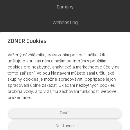
Domény
Webhosting
SSL certifikáty
ZONER Cookies
Zoner Cloud
Vážený návštěvníku, potvrzením pomocí tlačítka OK
udělujete souhlas nám a našim partnerům s použitím
cookies pro nezbytné, analytické a marketingové účely na
inPage na internetu
tomto zařízení. Volbou Nastavení můžete sami určit, jaké
skupiny cookies je možné zpracovávat, popřípadě jejich
zpracování úplně zakázat. Ukládání nezbytných cookies
probíhá vždy, a to v zájmu zachování funkčnosti webové
prezentace.
Zavřít
Nastavení
(2007 – 2026) Službu inPage poskytuje společnost ZONER a.s. |