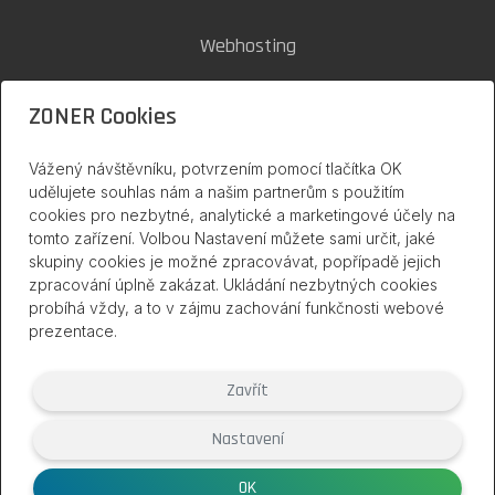
Webhosting
SSL certifikáty
ZONER Cookies
Zoner Cloud
Vážený návštěvníku, potvrzením pomocí tlačítka OK
udělujete souhlas nám a našim partnerům s použitím
cookies pro nezbytné, analytické a marketingové účely na
inPage na internetu
tomto zařízení. Volbou Nastavení můžete sami určit, jaké
skupiny cookies je možné zpracovávat, popřípadě jejich
zpracování úplně zakázat. Ukládání nezbytných cookies
probíhá vždy, a to v zájmu zachování funkčnosti webové
prezentace.
Zavřít
Nastavení
(2007 – 2026) Službu inPage poskytuje společnost ZONER a.s. |
www.zoner.eu
OK