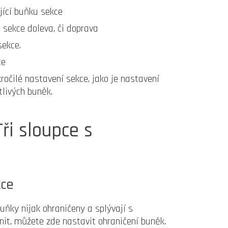
jící buňku sekce
sekce doleva, či doprava
sekce.
ce
očilé nastavení sekce, jako je nastavení
tlivých buněk.
ři sloupce s
kce
buňky nijak ohraničeny a splývají s
it, můžete zde nastavit ohraničení buněk.