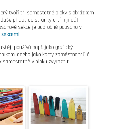
erý tvoří tři samostatné bloky s obrázkem
oduše přidat do stránky a tím jí dát
obsahové sekce je podrobně popsáno v
e sekcemi
.
stěji používá např. jako grafický
 ceníkem, anebo jako karty zaměstnanců či
ak samostatně v bloku zvýraznit