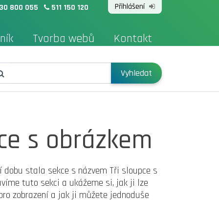
Přihlášení
30 800 055
511 150 120
ník
Tvorba webů
Kontakt
Vyhledat
pce s obrázkem
í dobu stala sekce s názvem Tři sloupce s
íme tuto sekci a ukážeme si, jak ji lze
pro zobrazení a jak ji můžete jednoduše