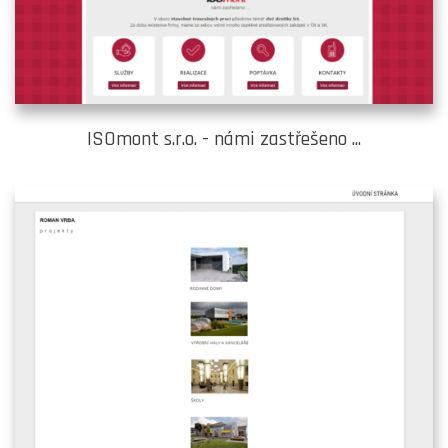
ISOmont s.r.o. - námi zastřešeno ...