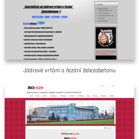
Jádrové vrtání a řezání železobetonu