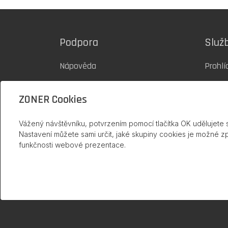
Podpora
Služ
Nápověda
Prohlí
Blog inPage
Šablo
ZONER Cookies
Podpora 24/7
Ceník
Vážený návštěvníku, potvrzením pomocí tlačítka OK udělujete 
Kontakty
Tvorb
Nastavení můžete sami určit, jaké skupiny cookies je možné z
funkčnosti webové prezentace.
(20