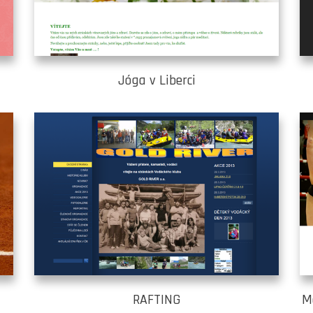
Jóga v Liberci
RAFTING
M