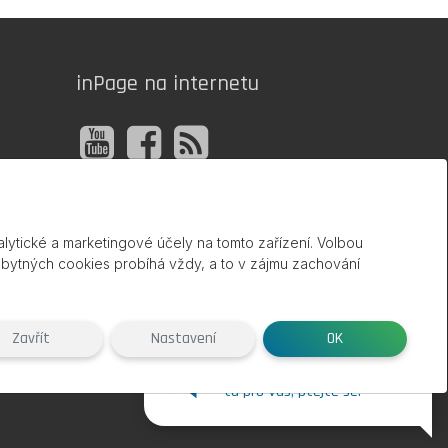
inPage na internetu
lytické a marketingové účely na tomto zařízení. Volbou
zbytných cookies probíhá vždy, a to v zájmu zachování
Zavřít
Nastavení
OK
.eu
Potřebujete poradit? Jsme
tu pro Vás, ptejte se.