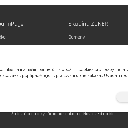
ba inPage
Skupina ZONER
dka
Domény
ny
Webhosting
SSL certifikáty
souhlas nám a našim partnerům s použitím cookies pro nezbytné, ana
a webů
Zoner Cloud
pracovávat, popřípadě jejich zpracování úplně zakázat. Ukládání ne
07 – 2026) Službu inPage poskytuje společnost ZONER a.s. |
www.zoner
Smluvní podmínky
|
Ochrana soukromí
|
Nastavení cookies