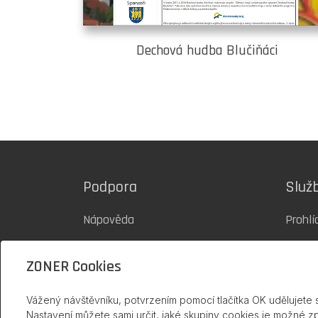
Dechová hudba Blučiňáci
Podpora
Služ
Nápověda
Prohlí
Blog inPage
Šablo
ZONER Cookies
Podpora 24/7
Ceník
Vážený návštěvníku, potvrzením pomocí tlačítka OK udělujete 
Kontakty
Tvorb
Nastavení můžete sami určit, jaké skupiny cookies je možné z