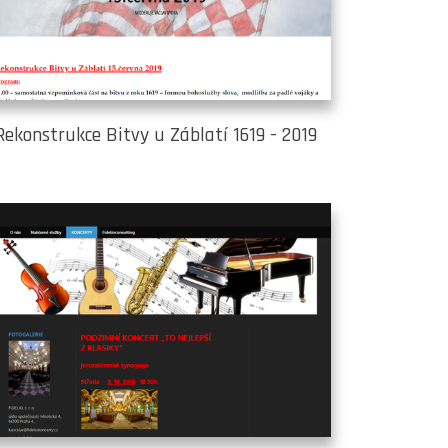
Rekonstrukce Bitvy u Záblatí 1619 - 2019