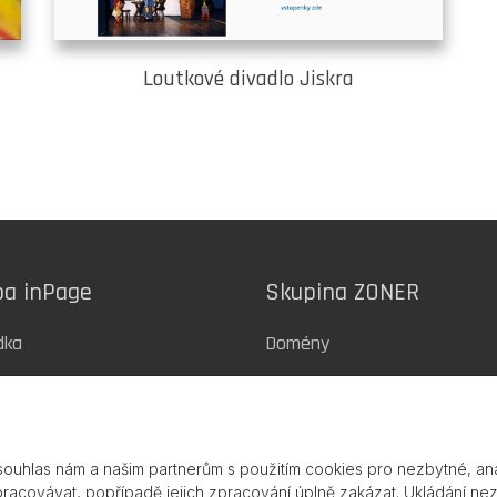
Loutkové divadlo Jiskra
ba inPage
Skupina ZONER
dka
Domény
ny
Webhosting
SSL certifikáty
souhlas nám a našim partnerům s použitím cookies pro nezbytné, ana
a webů
Zoner Cloud
pracovávat, popřípadě jejich zpracování úplně zakázat. Ukládání ne