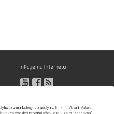
inPage na internetu
lytické a marketingové účely na tomto zařízení. Volbou
zbytných cookies probíhá vždy, a to v zájmu zachování