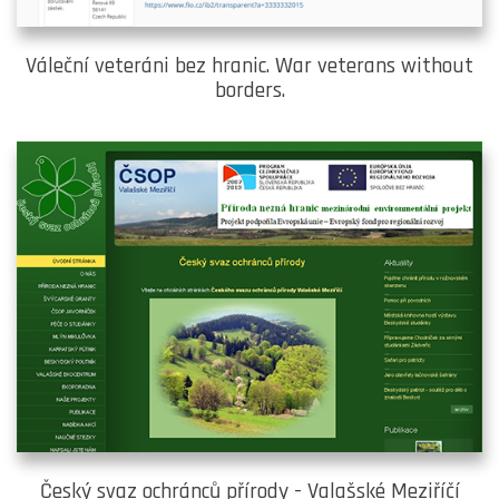
Váleční veteráni bez hranic. War veterans without
borders.
Český svaz ochránců přírody - Valašské Meziříčí