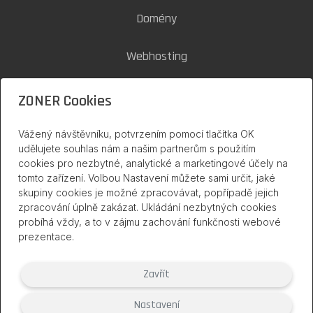
Domény
Webhosting
SSL certifikáty
ZONER Cookies
Zoner Cloud
Vážený návštěvníku, potvrzením pomocí tlačítka OK
udělujete souhlas nám a našim partnerům s použitím
cookies pro nezbytné, analytické a marketingové účely na
inPage na internetu
tomto zařízení. Volbou Nastavení můžete sami určit, jaké
skupiny cookies je možné zpracovávat, popřípadě jejich
zpracování úplně zakázat. Ukládání nezbytných cookies
probíhá vždy, a to v zájmu zachování funkčnosti webové
prezentace.
Zavřít
Nastavení
(2007 – 2026) Službu inPage poskytuje společnost ZONER a.s. |