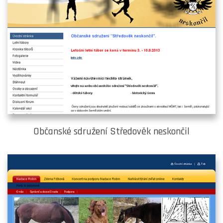
Občanské sdružení Středověk neskončil