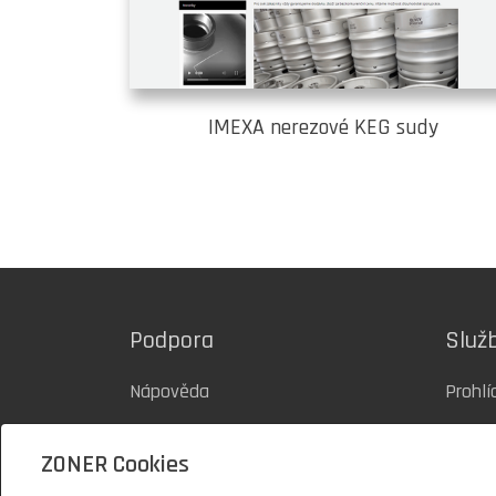
IMEXA nerezové KEG sudy
Podpora
Služ
Nápověda
Prohlí
Blog inPage
Šablo
ZONER Cookies
Podpora 24/7
Ceník