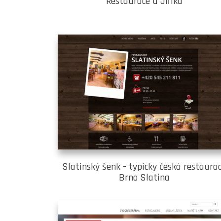
Restaurace u Jiříka
Slatinský šenk - typicky česká restaura
Brno Slatina