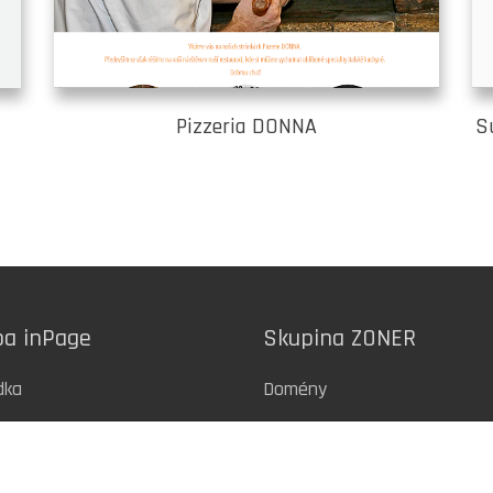
Pizzeria DONNA
Su
ba inPage
Skupina ZONER
dka
Domény
ny
Webhosting
SSL certifikáty