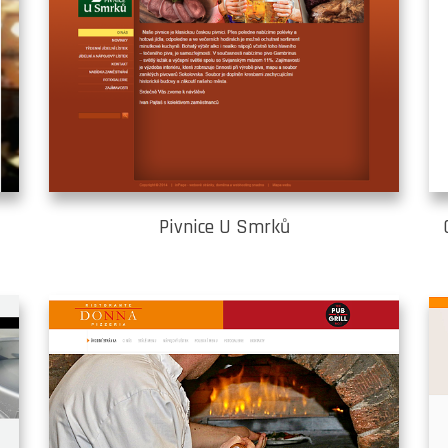
Pivnice U Smrků