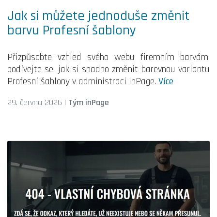
Jak si můžete jednoduše změnit
barvu Profesní šablony
Přizpůsobte vzhled svého webu firemním barvám.
podívejte se, jak si snadno změnit barevnou variantu
Profesní šablony v administraci inPage.
Více
29. června 2026
|
Tým inPage