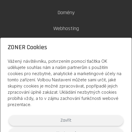
Domény
Webhosting
SSL certifikáty
ZONER Cookies
Zoner Cloud
Vážený návštěvníku, potvrzením pomocí tlačítka OK
udělujete souhlas nám a našim partnerům s použitím
cookies pro nezbytné, analytické a marketingové účely na
inPage na internetu
tomto zařízení. Volbou Nastavení můžete sami určit, jaké
skupiny cookies je možné zpracovávat, popřípadě jejich
zpracování úplně zakázat. Ukládání nezbytných cookies
probíhá vždy, a to v zájmu zachování funkčnosti webové
prezentace.
Zavřít