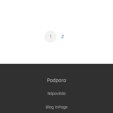
1
2
Podpora
Nápověda
Blog inPage