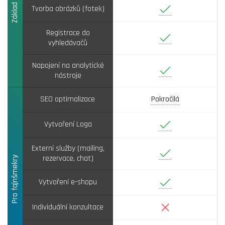
Ano
Tvorba obrázků (fotek)
Registrace do
Ano
vyhledávačů
Napojení na analytické
Ano
nástroje
SEO optimalizace
Pokročilá
Ano
Vytvoření Loga
Externí služby (mailing,
Ano
rezervace, chat)
Pro fajnšmekry
Ano
Vytvoření e-shopu
Ne
Individuální konzultace