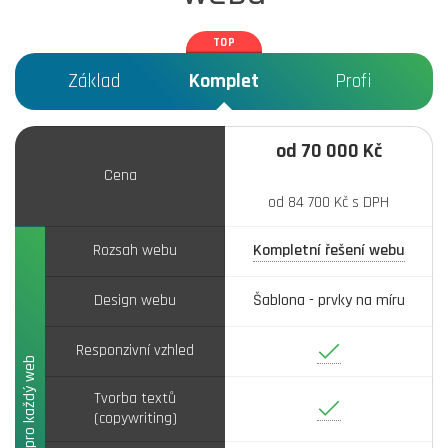
Základ
Komplet
Profi
od 70 000 Kč
Cena
od 84 700 Kč s DPH
Rozsah webu
Kompletní řešení webu
Design webu
Šablona - prvky na míru
Ano
Responzivní vzhled
Základ pro každý web
Tvorba textů
Ano
(copywriting)