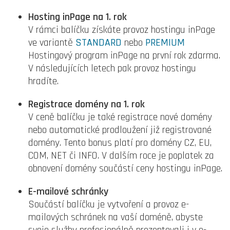
Hosting inPage na 1. rok
V rámci balíčku získáte provoz hostingu inPage
ve variantě
STANDARD
nebo
PREMIUM
Hostingový program inPage na první rok zdarma.
V následujících letech pak provoz hostingu
hradíte.
Registrace domény na 1. rok
V ceně balíčku je také registrace nové domény
nebo automatické prodloužení již registrované
domény. Tento bonus platí pro domény CZ, EU,
COM, NET či INFO. V dalším roce je poplatek za
obnovení domény součástí ceny hostingu inPage.
E-mailové schránky
Součástí balíčku je vytvoření a provoz e-
mailových schránek na vaší doméně, abyste
svoje služby profesionálně prezentovali i v e-