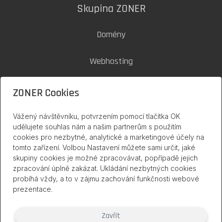
Skupina ZONER
Domény
Webhosting
SSL certifikáty
ZONER Cookies
Zoner Cloud
Vážený návštěvníku, potvrzením pomocí tlačítka OK
udělujete souhlas nám a našim partnerům s použitím
cookies pro nezbytné, analytické a marketingové účely na
inPage na internetu
tomto zařízení. Volbou Nastavení můžete sami určit, jaké
skupiny cookies je možné zpracovávat, popřípadě jejich
zpracování úplně zakázat. Ukládání nezbytných cookies
probíhá vždy, a to v zájmu zachování funkčnosti webové
prezentace.
Zavřít