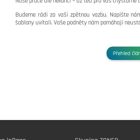
Naše práce ale nekončí – už teď pro vás chystáme d
Budeme rádi za vaši zpětnou vazbu. Napište nám 
šablony uvítali. Vaše podněty nám pomáhají neustá
Přehled člá