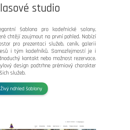
lasové studio
egantní šablona pro kadeřnické salony,
eré chtějí zaujmout na první pohled. Nabízí
ostor pro prezentaci služeb, ceník, galerii
esů i tým kadeřníků. Samozřejmostí je i
dnoduchý kontakt nebo možnost rezervace.
ylový design podtrhne prémiový charakter
šich služeb.
Živý náhled šablony