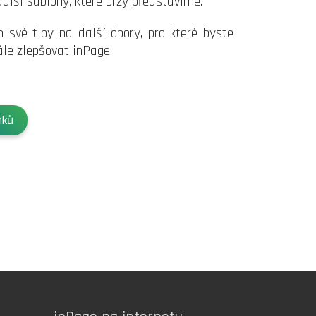
alší šablony, které brzy představíme.
své tipy na další obory, pro které byste
le zlepšovat inPage.
nků