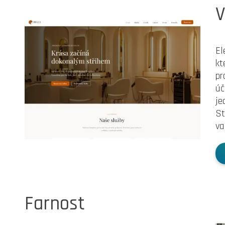
V
El
kt
pr
úč
je
St
va
Farnost