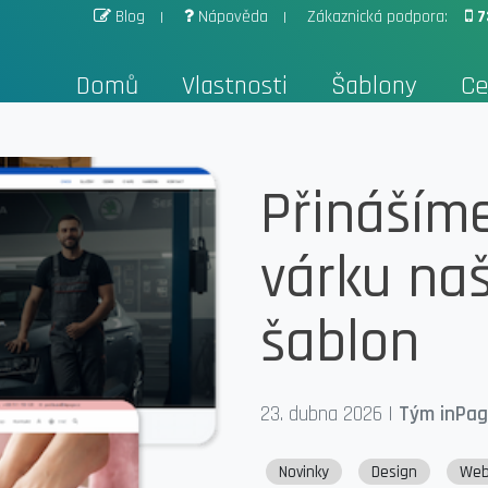
Blog
Nápověda
Zákaznická podpora:
7
Domů
Vlastnosti
Šablony
Ce
Přinášíme
várku naš
šablon
23. dubna 2026
|
Tým inPa
Novinky
Design
We