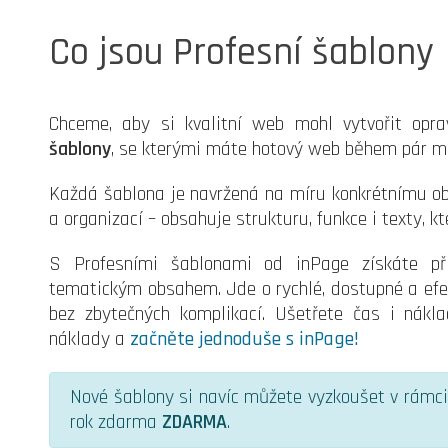
Co jsou Profesní šablony
Chceme, aby si kvalitní web mohl vytvořit opr
šablony
, se kterými máte hotový web během pár m
Každá šablona je navržená na míru konkrétnímu obo
a organizací – obsahuje strukturu, funkce i texty, kt
S Profesními šablonami od inPage získáte p
tematickým obsahem. Jde o rychlé, dostupné a efekt
bez zbytečných komplikací. Ušetřete čas i nákl
náklady a
začněte jednoduše s inPage!
Nové šablony si navíc můžete vyzkoušet v rámc
rok zdarma
ZDARMA
.