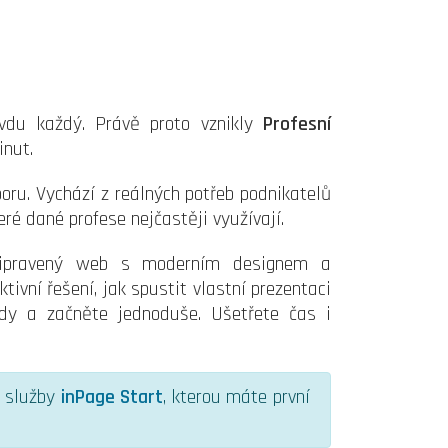
avdu každý. Právě proto vznikly
Profesní
inut.
ru. Vychází z reálných potřeb podnikatelů
eré dané profese nejčastěji využívají.
řipravený web s moderním designem a
ivní řešení, jak spustit vlastní prezentaci
ady a začněte jednoduše. Ušetřete čas i
i služby
inPage Start
, kterou máte první