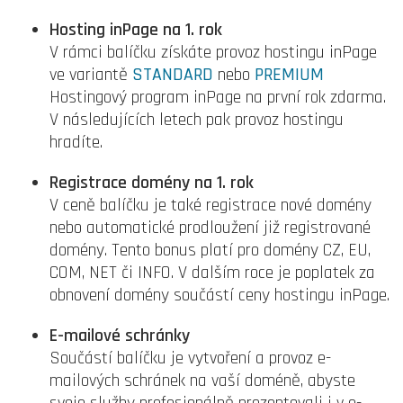
Hosting inPage na 1. rok
V rámci balíčku získáte provoz hostingu inPage
ve variantě
STANDARD
nebo
PREMIUM
Hostingový program inPage na první rok zdarma.
V následujících letech pak provoz hostingu
hradíte.
Registrace domény na 1. rok
V ceně balíčku je také registrace nové domény
nebo automatické prodloužení již registrované
domény. Tento bonus platí pro domény CZ, EU,
COM, NET či INFO. V dalším roce je poplatek za
obnovení domény součástí ceny hostingu inPage.
E-mailové schránky
Součástí balíčku je vytvoření a provoz e-
mailových schránek na vaší doméně, abyste
svoje služby profesionálně prezentovali i v e-