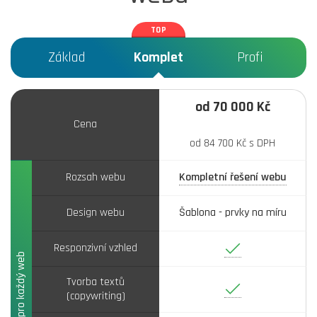
Základ
Komplet
Profi
od 70 000 Kč
Cena
od 84 700 Kč s DPH
Rozsah webu
Kompletní řešení webu
Design webu
Šablona - prvky na míru
Ano
Responzivní vzhled
Základ pro každý web
Tvorba textů
Ano
(copywriting)