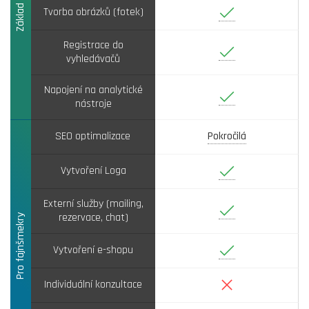
Ano
Tvorba obrázků (fotek)
Registrace do
Ano
vyhledávačů
Napojení na analytické
Ano
nástroje
SEO optimalizace
Pokročilá
Ano
Vytvoření Loga
Externí služby (mailing,
Ano
rezervace, chat)
Pro fajnšmekry
Ano
Vytvoření e-shopu
Ne
Individuální konzultace