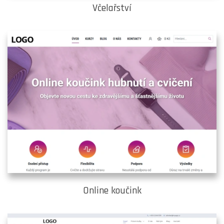
Včelařství
Online koučink