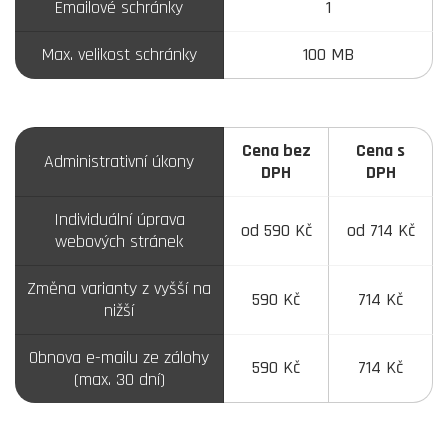
Emailové schránky
1
Max. velikost schránky
100 MB
Cena bez
Cena s
Administrativní úkony
DPH
DPH
Individuální úprava
od 590 Kč
od 714 Kč
webových stránek
Změna varianty z vyšší na
590 Kč
714 Kč
nižší
Obnova e-mailu ze zálohy
590 Kč
714 Kč
(max. 30 dní)