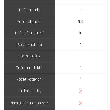
Počet rubrik
1
Počet obrázků
100
Počet fotogalerií
10
Počet souborů
1
Počet složek
1
Počet produktů
1
Počet kategorií
1
Ne
On-line platby
Ne
Napojení na dopravce