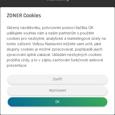
SSL certifikáty
ZONER Cookies
Zoner Cloud
Vážený návštěvníku, potvrzením pomocí tlačítka OK
udělujete souhlas nám a našim partnerům s použitím
cookies pro nezbytné, analytické a marketingové účely na
inPage na internetu
tomto zařízení. Volbou Nastavení můžete sami určit, jaké
skupiny cookies je možné zpracovávat, popřípadě jejich
zpracování úplně zakázat. Ukládání nezbytných cookies
probíhá vždy, a to v zájmu zachování funkčnosti webové
prezentace.
Zavřít
Nastavení
(2007 – 2026) Službu inPage poskytuje společnost ZONER a.s. |
www.zoner.eu
OK
Smluvní podmínky
|
Ochrana soukromí
|
Nastavení cookies