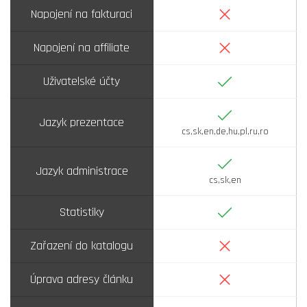
Ne
Napojení na fakturaci
Ne
Napojení na affiliate
Ano
Uživatelské účty
Ano
Jazyk prezentace
cs,sk,en,de,hu,pl,ru,ro
Ano
Jazyk administrace
cs,sk,en
Ano
Statistiky
Ne
Zařazení do katalogu
Ne
Úprava adresy článku