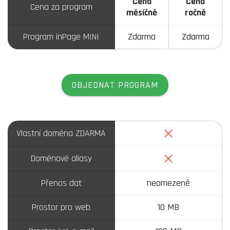
Cena
Cena
Cena za program
měsíčně
ročně
Program inPage MINI
Zdarma
Zdarma
OBJEDNAT PROGRAM
Ne
Vlastní doména ZDARMA
Ne
Doménové aliasy
Přenos dat
neomezeně
Prostor pro web
10 MB