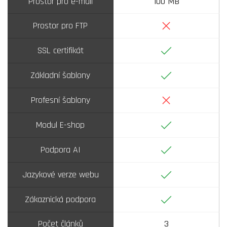
Prostor pro e-mail
100 MB
Ne
Prostor pro FTP
Ano
SSL certifikát
Ano
Základní šablony
Ne
Profesní šablony
Ano
Modul E-shop
Ano
Podpora AI
Ano
Jazykové verze webu
Ano
Zákaznická podpora
Počet článků
3