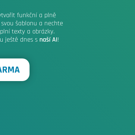
vořit funkční a plně
i svou šablonu a nechte
plní texty a obrázky.
tu ještě dnes s
naší AI
!
DARMA